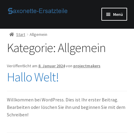
Zur
Zum
Menü
Navigation
Inhalt
springen
springen
Start
Start
Allgemein
Kategorie:
Allgemein
AGB
Beispiel-Seite
Veröffentlicht am
8. Januar 2024
von
projectmakers
Hallo Welt!
Datenschutzerklärung von
Echtheit von Bewertungen
Willkommen bei WordPress. Dies ist Ihr erster Beitrag.
Bearbeiten oder löschen Sie ihn und beginnen Sie mit dem
Home
Schreiben!
Ihr Konto