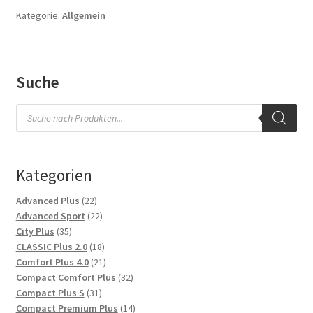
Impressum
Kategorie:
Allgemein
Kasse
Suche
Kontakt
Products
search
Versandarten
Vertrag widerrufen
Kategorien
Warenkorb
22
Advanced Plus
22
Produkte
22
Advanced Sport
22
35
Produkte
City Plus
35
Widerrufsbelehrung
Produkte
18
CLASSIC Plus 2.0
18
Produkte
21
Comfort Plus 4.0
21
Zahlungsarten
Produkte
32
Compact Comfort Plus
32
31
Produkte
Compact Plus S
31
Produkte
14
Compact Premium Plus
14