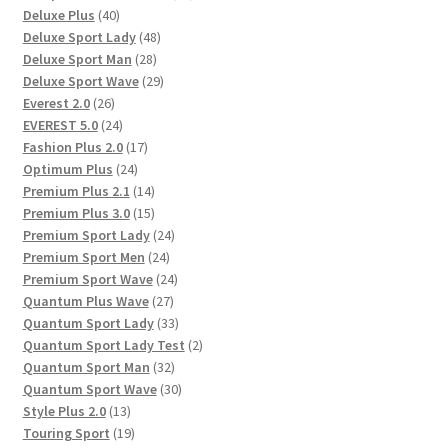
40
Produkte
Deluxe Plus
40
Produkte
48
Deluxe Sport Lady
48
28
Produkte
Deluxe Sport Man
28
Produkte
29
Deluxe Sport Wave
29
26
Produkte
Everest 2.0
26
Produkte
24
EVEREST 5.0
24
Produkte
17
Fashion Plus 2.0
17
24
Produkte
Optimum Plus
24
Produkte
14
Premium Plus 2.1
14
Produkte
15
Premium Plus 3.0
15
Produkte
24
Premium Sport Lady
24
24
Produkte
Premium Sport Men
24
Produkte
24
Premium Sport Wave
24
27
Produkte
Quantum Plus Wave
27
Produkte
33
Quantum Sport Lady
33
Produkte
2
Quantum Sport Lady Test
2
32
Produkte
Quantum Sport Man
32
Produkte
30
Quantum Sport Wave
30
13
Produkte
Style Plus 2.0
13
Produkte
19
Touring Sport
19