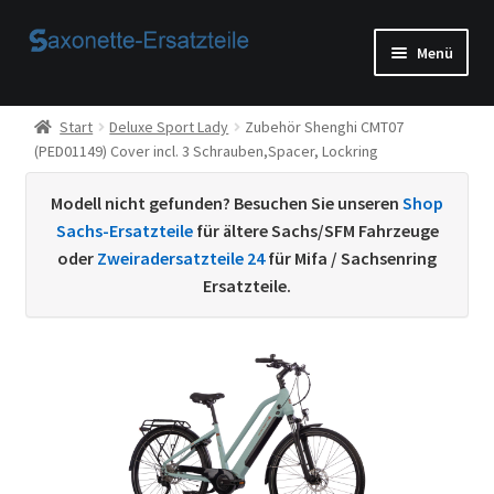
Zur
Zum
Menü
Navigation
Inhalt
springen
springen
Start
Start
Deluxe Sport Lady
Zubehör Shenghi CMT07
(PED01149) Cover incl. 3 Schrauben,Spacer, Lockring
AGB
Modell nicht gefunden? Besuchen Sie unseren
Shop
Beispiel-Seite
Sachs-Ersatzteile
für ältere Sachs/SFM Fahrzeuge
oder
Zweiradersatzteile 24
für Mifa / Sachsenring
Datenschutzerklärung von
Ersatzteile.
Echtheit von Bewertungen
Home
Ihr Konto