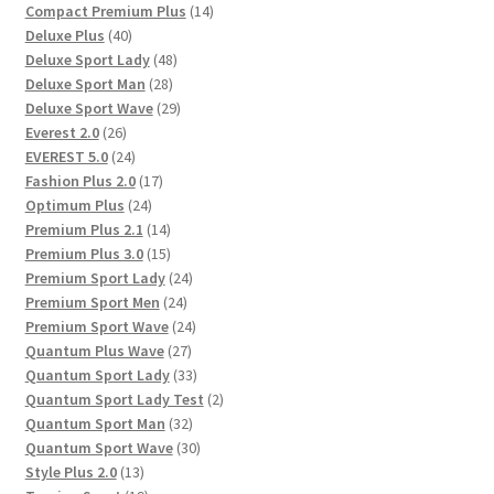
Produkte
14
Compact Premium Plus
14
40
Produkte
Deluxe Plus
40
Produkte
48
Deluxe Sport Lady
48
28
Produkte
Deluxe Sport Man
28
Produkte
29
Deluxe Sport Wave
29
26
Produkte
Everest 2.0
26
Produkte
24
EVEREST 5.0
24
Produkte
17
Fashion Plus 2.0
17
24
Produkte
Optimum Plus
24
Produkte
14
Premium Plus 2.1
14
Produkte
15
Premium Plus 3.0
15
Produkte
24
Premium Sport Lady
24
24
Produkte
Premium Sport Men
24
Produkte
24
Premium Sport Wave
24
27
Produkte
Quantum Plus Wave
27
Produkte
33
Quantum Sport Lady
33
Produkte
2
Quantum Sport Lady Test
2
32
Produkte
Quantum Sport Man
32
Produkte
30
Quantum Sport Wave
30
13
Produkte
Style Plus 2.0
13