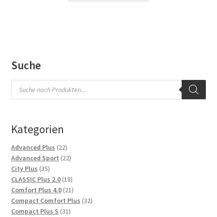
Suche
Products
search
Kategorien
22
Advanced Plus
22
Produkte
22
Advanced Sport
22
35
Produkte
City Plus
35
Produkte
18
CLASSIC Plus 2.0
18
Produkte
21
Comfort Plus 4.0
21
Produkte
32
Compact Comfort Plus
32
31
Produkte
Compact Plus S
31