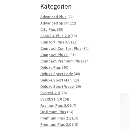
Kategorien
22
Advanced Plus
22
Produkte
22
Advanced Sport
22
35
Produkte
City Plus
35
Produkte
18
CLASSIC Plus 2.0
18
Produkte
21
Comfort Plus 4.0
21
Produkte
32
Compact Comfort Plus
32
31
Produkte
Compact Plus S
31
Produkte
14
Compact Premium Plus
14
40
Produkte
Deluxe Plus
40
Produkte
48
Deluxe Sport Lady
48
28
Produkte
Deluxe Sport Man
28
Produkte
29
Deluxe Sport Wave
29
26
Produkte
Everest 2.0
26
Produkte
24
EVEREST 5.0
24
Produkte
17
Fashion Plus 2.0
17
24
Produkte
Optimum Plus
24
Produkte
14
Premium Plus 2.1
14
Produkte
15
Premium Plus 3.0
15