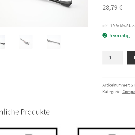
28,79
€
inkl. 19 % MwSt.
z
5 vorrätig
Ständer-
Mittelbau
SP0065
HCA-
9
Artikelnummer:
S
Kategorie:
Compac
20"
270-
335mm
nliche Produkte
Menge