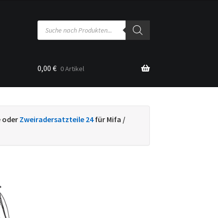
Products
search
0,00
€
0 Artikel
sse
e oder
Zweiradersatzteile 24
für Mifa /