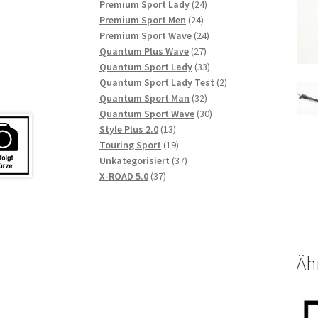
Produkte
24
Premium Sport Lady
24
24
Produkte
Premium Sport Men
24
Produkte
24
Premium Sport Wave
24
27
Produkte
Quantum Plus Wave
27
Produkte
33
Quantum Sport Lady
33
Produkte
2
Quantum Sport Lady Test
2
32
Produkte
Quantum Sport Man
32
Produkte
30
Quantum Sport Wave
30
13
Produkte
Style Plus 2.0
13
Produkte
19
Touring Sport
19
Produkte
37
Unkategorisiert
37
37
Produkte
X-ROAD 5.0
37
Produkte
Äh