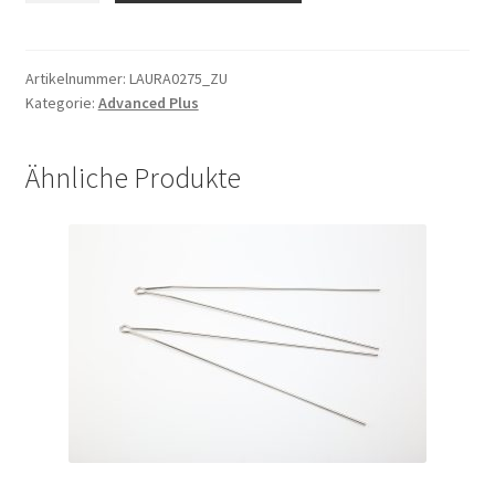
Niro
silber,
2.34,
Artikelnummer:
LAURA0275_ZU
Kategorie:
Advanced Plus
275mm
13G
Menge
Ähnliche Produkte