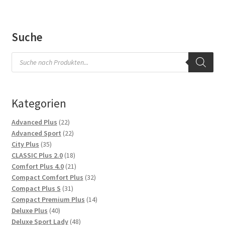
Suche
Products
search
Kategorien
22
Advanced Plus
22
Produkte
22
Advanced Sport
22
35
Produkte
City Plus
35
Produkte
18
CLASSIC Plus 2.0
18
Produkte
21
Comfort Plus 4.0
21
Produkte
32
Compact Comfort Plus
32
31
Produkte
Compact Plus S
31
Produkte
14
Compact Premium Plus
14
40
Produkte
Deluxe Plus
40
Produkte
48
Deluxe Sport Lady
48