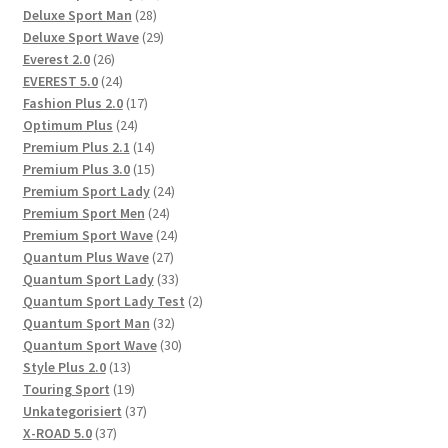
28
Produkte
Deluxe Sport Man
28
Produkte
29
Deluxe Sport Wave
29
26
Produkte
Everest 2.0
26
Produkte
24
EVEREST 5.0
24
Produkte
17
Fashion Plus 2.0
17
24
Produkte
Optimum Plus
24
Produkte
14
Premium Plus 2.1
14
Produkte
15
Premium Plus 3.0
15
Produkte
24
Premium Sport Lady
24
24
Produkte
Premium Sport Men
24
Produkte
24
Premium Sport Wave
24
27
Produkte
Quantum Plus Wave
27
Produkte
33
Quantum Sport Lady
33
Produkte
2
Quantum Sport Lady Test
2
32
Produkte
Quantum Sport Man
32
Produkte
30
Quantum Sport Wave
30
13
Produkte
Style Plus 2.0
13
Produkte
19
Touring Sport
19
Produkte
37
Unkategorisiert
37
37
Produkte
X-ROAD 5.0
37