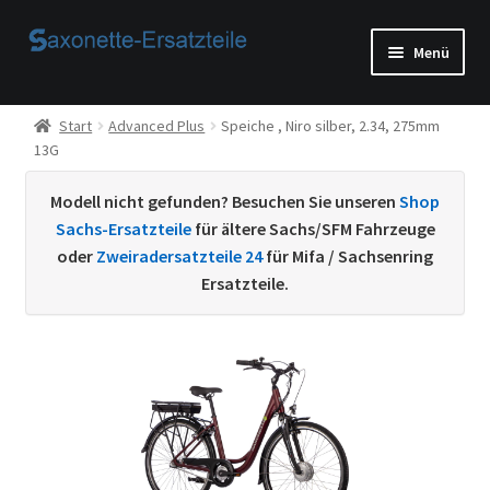
Zur
Zum
Menü
Navigation
Inhalt
springen
springen
Start
Start
Advanced Plus
Speiche , Niro silber, 2.34, 275mm
13G
AGB
Modell nicht gefunden? Besuchen Sie unseren
Shop
Beispiel-Seite
Sachs-Ersatzteile
für ältere Sachs/SFM Fahrzeuge
oder
Zweiradersatzteile 24
für Mifa / Sachsenring
Datenschutzerklärung von
Ersatzteile.
Echtheit von Bewertungen
Home
Ihr Konto