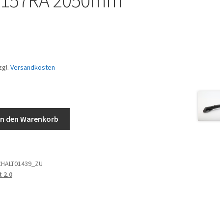
157RA 2050mm
zgl.
Versandkosten
In den Warenkorb
CHALT01439_ZU
t 2.0
050mm