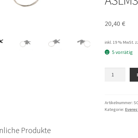
ASLM3
20,40
€
inkl. 19 % MwSt.
z
5 vorrätig
SE-
re
Shimano
Altus
7G
Artikelnummer:
S
Kategorie:
Everes
SL-
M315-
7R
nliche Produkte
ASLM3157RA 2