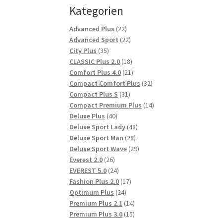
Kategorien
22
Advanced Plus
22
Produkte
22
Advanced Sport
22
35
Produkte
City Plus
35
Produkte
18
CLASSIC Plus 2.0
18
Produkte
21
Comfort Plus 4.0
21
Produkte
32
Compact Comfort Plus
32
31
Produkte
Compact Plus S
31
Produkte
14
Compact Premium Plus
14
40
Produkte
Deluxe Plus
40
Produkte
48
Deluxe Sport Lady
48
28
Produkte
Deluxe Sport Man
28
Produkte
29
Deluxe Sport Wave
29
26
Produkte
Everest 2.0
26
Produkte
24
EVEREST 5.0
24
Produkte
17
Fashion Plus 2.0
17
24
Produkte
Optimum Plus
24
Produkte
14
Premium Plus 2.1
14
Produkte
15
Premium Plus 3.0
15