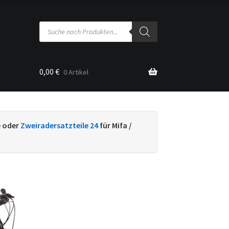
Products
search
0,00
€
0 Artikel
sse
e oder
Zweiradersatzteile 24
für Mifa /