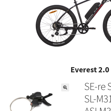
Everest 2.0
SE-re 
SL-M3