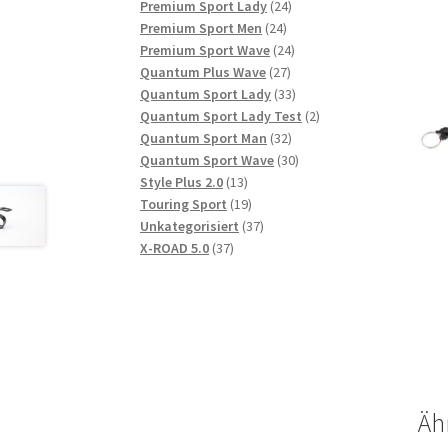
Produkte
24
Premium Sport Lady
24
24
Produkte
Premium Sport Men
24
Produkte
24
Premium Sport Wave
24
27
Produkte
Quantum Plus Wave
27
Produkte
33
Quantum Sport Lady
33
Produkte
2
Quantum Sport Lady Test
2
32
Produkte
Quantum Sport Man
32
Produkte
30
Quantum Sport Wave
30
13
Produkte
Style Plus 2.0
13
Produkte
19
Touring Sport
19
Produkte
37
Unkategorisiert
37
37
Produkte
X-ROAD 5.0
37
Produkte
Äh