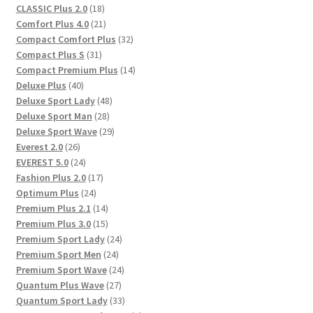
Produkte
18
CLASSIC Plus 2.0
18
Produkte
21
Comfort Plus 4.0
21
Produkte
32
Compact Comfort Plus
32
31
Produkte
Compact Plus S
31
Produkte
14
Compact Premium Plus
14
40
Produkte
Deluxe Plus
40
Produkte
48
Deluxe Sport Lady
48
28
Produkte
Deluxe Sport Man
28
Produkte
29
Deluxe Sport Wave
29
26
Produkte
Everest 2.0
26
Produkte
24
EVEREST 5.0
24
Produkte
17
Fashion Plus 2.0
17
24
Produkte
Optimum Plus
24
Produkte
14
Premium Plus 2.1
14
Produkte
15
Premium Plus 3.0
15
Produkte
24
Premium Sport Lady
24
24
Produkte
Premium Sport Men
24
Produkte
24
Premium Sport Wave
24
27
Produkte
Quantum Plus Wave
27
Produkte
33
Quantum Sport Lady
33