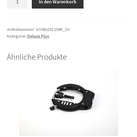
In den Warenkorb
SYF-
V
Hinten
315/320mm
Artikelnummer:
SCHBLE01299R_ZU
Kategorie:
Deluxe Plus
rechts
Menge
Ähnliche Produkte