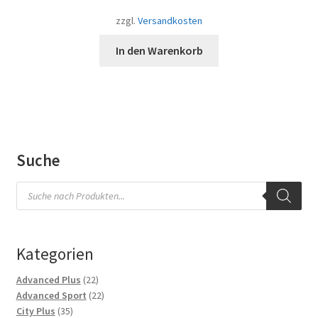
zzgl.
Versandkosten
In den Warenkorb
Suche
Products
search
Kategorien
22
Advanced Plus
22
Produkte
22
Advanced Sport
22
35
Produkte
City Plus
35