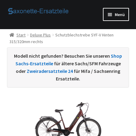
Zur
Zum
Menü
Navigation
Inhalt
springen
springen
Start
Start
Deluxe Plus
Schutzblechstrebe SYF-V Hinten
315/320mm rechts
AGB
Modell nicht gefunden? Besuchen Sie unseren
Shop
Beispiel-Seite
Sachs-Ersatzteile
für ältere Sachs/SFM Fahrzeuge
oder
Zweiradersatzteile 24
für Mifa / Sachsenring
Datenschutzerklärung von
Ersatzteile.
Echtheit von Bewertungen
Home
Ihr Konto