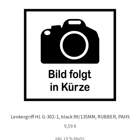
Lenkergriff HL G-302-1, black 90/135MM, RUBBER, PAHS
9,59
€
inkl. 19 % MwSt.