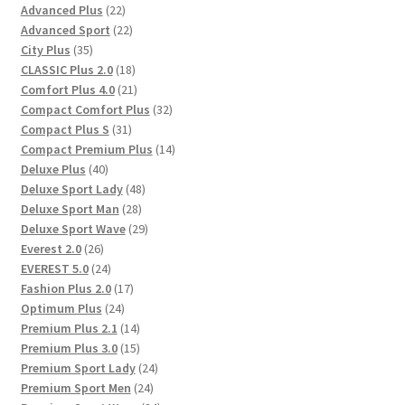
22
Advanced Plus
22
Produkte
22
Advanced Sport
22
35
Produkte
City Plus
35
Produkte
18
CLASSIC Plus 2.0
18
Produkte
21
Comfort Plus 4.0
21
Produkte
32
Compact Comfort Plus
32
31
Produkte
Compact Plus S
31
Produkte
14
Compact Premium Plus
14
40
Produkte
Deluxe Plus
40
Produkte
48
Deluxe Sport Lady
48
28
Produkte
Deluxe Sport Man
28
Produkte
29
Deluxe Sport Wave
29
26
Produkte
Everest 2.0
26
Produkte
24
EVEREST 5.0
24
Produkte
17
Fashion Plus 2.0
17
24
Produkte
Optimum Plus
24
Produkte
14
Premium Plus 2.1
14
Produkte
15
Premium Plus 3.0
15
Produkte
24
Premium Sport Lady
24
24
Produkte
Premium Sport Men
24