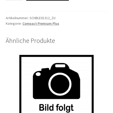
Haken
HR
schwarz
Artikelnummer:
SCHBLE01312_ZU
Kategorie:
Compact Premium Plus
CPP
Menge
Ähnliche Produkte