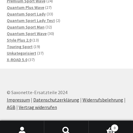
Produkte
24
Premium Sport Wave
24
27
Produkte
Quantum Plus Wave
27
Produkte
33
Quantum Sport Lady
33
Produkte
2
Quantum Sport Lady Test
2
32
Produkte
Quantum Sport Man
32
Produkte
30
Quantum Sport Wave
30
13
Produkte
Style Plus 2.0
13
Produkte
19
Touring Sport
19
Produkte
37
Unkategorisiert
37
37
Produkte
X-ROAD 5.0
37
Produkte
© Saxonette-Ersatzteile 2024
Impressum
|
Datenschutzerklärung
|
Widerrufsbelehrung
|
AGB
|
Vertrag widerrufen
0