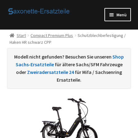
Zur
Zum
Menü
Navigation
Inhalt
springen
springen
Start
Start
Compact Premium Plus
Schutzblechbefestigung /
Haken HR schwarz CPP
AGB
Modell nicht gefunden? Besuchen Sie unseren
Shop
Beispiel-Seite
Sachs-Ersatzteile
für ältere Sachs/SFM Fahrzeuge
oder
Zweiradersatzteile 24
für Mifa / Sachsenring
Datenschutzerklärung von
Ersatzteile.
Echtheit von Bewertungen
Home
Ihr Konto