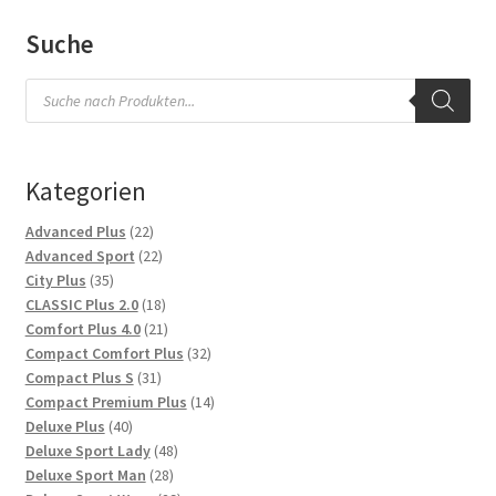
Suche
Products
search
Kategorien
22
Advanced Plus
22
Produkte
22
Advanced Sport
22
35
Produkte
City Plus
35
Produkte
18
CLASSIC Plus 2.0
18
Produkte
21
Comfort Plus 4.0
21
Produkte
32
Compact Comfort Plus
32
31
Produkte
Compact Plus S
31
Produkte
14
Compact Premium Plus
14
40
Produkte
Deluxe Plus
40
Produkte
48
Deluxe Sport Lady
48
28
Produkte
Deluxe Sport Man
28