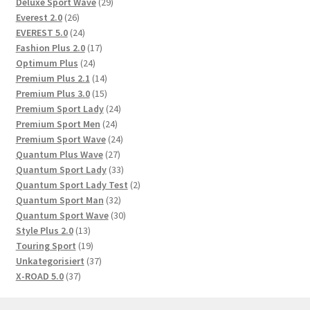
Produkte
29
Deluxe Sport Wave
29
26
Produkte
Everest 2.0
26
Produkte
24
EVEREST 5.0
24
Produkte
17
Fashion Plus 2.0
17
24
Produkte
Optimum Plus
24
Produkte
14
Premium Plus 2.1
14
Produkte
15
Premium Plus 3.0
15
Produkte
24
Premium Sport Lady
24
24
Produkte
Premium Sport Men
24
Produkte
24
Premium Sport Wave
24
27
Produkte
Quantum Plus Wave
27
Produkte
33
Quantum Sport Lady
33
Produkte
2
Quantum Sport Lady Test
2
32
Produkte
Quantum Sport Man
32
Produkte
30
Quantum Sport Wave
30
13
Produkte
Style Plus 2.0
13
Produkte
19
Touring Sport
19
Produkte
37
Unkategorisiert
37
37
Produkte
X-ROAD 5.0
37
Produkte