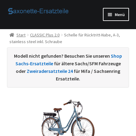
Zur
Zum
Menü
Navigation
Inhalt
springen
springen
Start
Start
CLASSIC Plus 2.0
Schelle für Rücktritt-Nabe, A-3,
stainless steel inkl. Schraube
AGB
Modell nicht gefunden? Besuchen Sie unseren
Shop
Beispiel-Seite
Sachs-Ersatzteile
für ältere Sachs/SFM Fahrzeuge
oder
Zweiradersatzteile 24
für Mifa / Sachsenring
Datenschutzerklärung von
Ersatzteile.
Echtheit von Bewertungen
Home
Ihr Konto