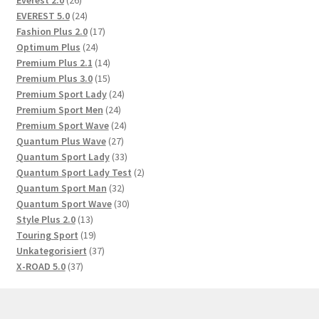
Produkte
24
EVEREST 5.0
24
Produkte
17
Fashion Plus 2.0
17
24
Produkte
Optimum Plus
24
Produkte
14
Premium Plus 2.1
14
Produkte
15
Premium Plus 3.0
15
Produkte
24
Premium Sport Lady
24
24
Produkte
Premium Sport Men
24
Produkte
24
Premium Sport Wave
24
27
Produkte
Quantum Plus Wave
27
Produkte
33
Quantum Sport Lady
33
Produkte
2
Quantum Sport Lady Test
2
32
Produkte
Quantum Sport Man
32
Produkte
30
Quantum Sport Wave
30
13
Produkte
Style Plus 2.0
13
Produkte
19
Touring Sport
19
Produkte
37
Unkategorisiert
37
37
Produkte
X-ROAD 5.0
37
Produkte