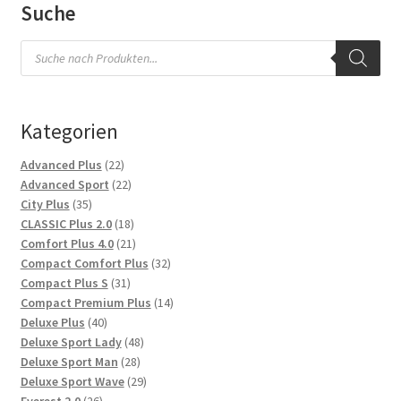
Suche
Products
search
Kategorien
22
Advanced Plus
22
Produkte
22
Advanced Sport
22
35
Produkte
City Plus
35
Produkte
18
CLASSIC Plus 2.0
18
Produkte
21
Comfort Plus 4.0
21
Produkte
32
Compact Comfort Plus
32
31
Produkte
Compact Plus S
31
Produkte
14
Compact Premium Plus
14
40
Produkte
Deluxe Plus
40
Produkte
48
Deluxe Sport Lady
48
28
Produkte
Deluxe Sport Man
28
Produkte
29
Deluxe Sport Wave
29
26
Produkte
Everest 2.0
26