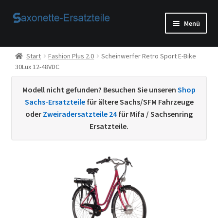
Zur
Zum
Menü
Navigation
Inhalt
springen
springen
Start
Start
Fashion Plus 2.0
Scheinwerfer Retro Sport E-Bike
30Lux 12-48VDC
AGB
Modell nicht gefunden? Besuchen Sie unseren
Shop
Beispiel-Seite
Sachs-Ersatzteile
für ältere Sachs/SFM Fahrzeuge
oder
Zweiradersatzteile 24
für Mifa / Sachsenring
Datenschutzerklärung von
Ersatzteile.
Echtheit von Bewertungen
Home
Ihr Konto