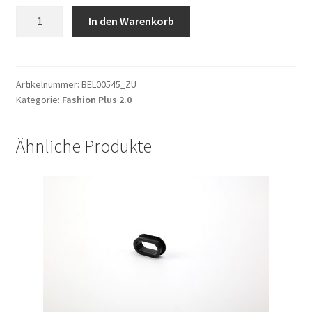
Scheinwerfer
In den Warenkorb
Retro
Sport
E-
Bike
Artikelnummer:
BEL00545_ZU
Kategorie:
Fashion Plus 2.0
30Lux
12-
48VDC
Ähnliche Produkte
Menge