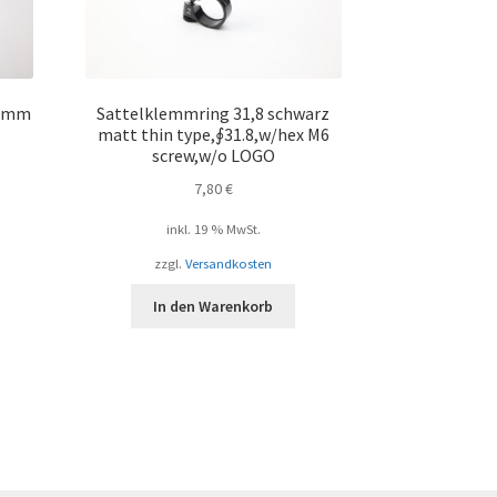
239mm
Sattelklemmring 31,8 schwarz
matt thin type,∮31.8,w/hex M6
screw,w/o LOGO
7,80
€
inkl. 19 % MwSt.
zzgl.
Versandkosten
In den Warenkorb