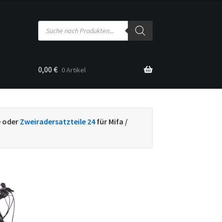
Products
search
0,00
€
0 Artikel
sse
e oder
Zweiradersatzteile 24
für Mifa /