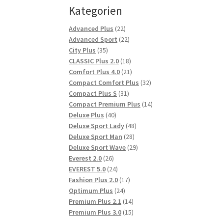
Kategorien
22
Advanced Plus
22
Produkte
22
Advanced Sport
22
35
Produkte
City Plus
35
Produkte
18
CLASSIC Plus 2.0
18
Produkte
21
Comfort Plus 4.0
21
Produkte
32
Compact Comfort Plus
32
31
Produkte
Compact Plus S
31
Produkte
14
Compact Premium Plus
14
40
Produkte
Deluxe Plus
40
Produkte
48
Deluxe Sport Lady
48
28
Produkte
Deluxe Sport Man
28
Produkte
29
Deluxe Sport Wave
29
26
Produkte
Everest 2.0
26
Produkte
24
EVEREST 5.0
24
Produkte
17
Fashion Plus 2.0
17
24
Produkte
Optimum Plus
24
Produkte
14
Premium Plus 2.1
14
Produkte
15
Premium Plus 3.0
15