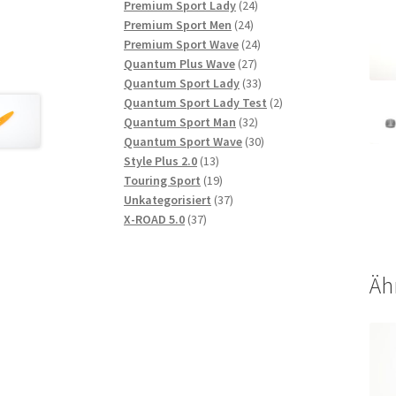
Produkte
24
Premium Sport Lady
24
24
Produkte
Premium Sport Men
24
Produkte
24
Premium Sport Wave
24
27
Produkte
Quantum Plus Wave
27
Produkte
33
Quantum Sport Lady
33
Produkte
2
Quantum Sport Lady Test
2
32
Produkte
Quantum Sport Man
32
Produkte
30
Quantum Sport Wave
30
13
Produkte
Style Plus 2.0
13
Produkte
19
Touring Sport
19
Produkte
37
Unkategorisiert
37
37
Produkte
X-ROAD 5.0
37
Produkte
Äh