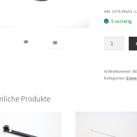
inkl. 19 % MwSt.
z
5 vorrätig
Reflektor
vorne
weiss
Menge
Artikelnummer:
B
Kategorien:
Evere
nliche Produkte