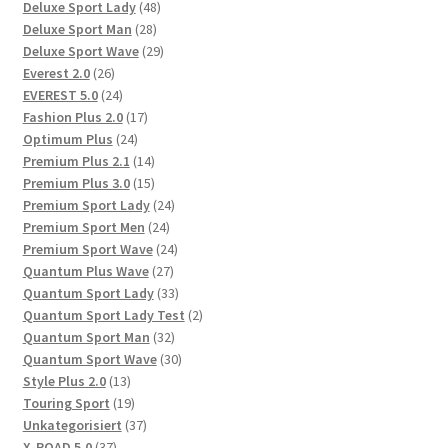
Produkte
48
Deluxe Sport Lady
48
28
Produkte
Deluxe Sport Man
28
Produkte
29
Deluxe Sport Wave
29
26
Produkte
Everest 2.0
26
Produkte
24
EVEREST 5.0
24
Produkte
17
Fashion Plus 2.0
17
24
Produkte
Optimum Plus
24
Produkte
14
Premium Plus 2.1
14
Produkte
15
Premium Plus 3.0
15
Produkte
24
Premium Sport Lady
24
24
Produkte
Premium Sport Men
24
Produkte
24
Premium Sport Wave
24
27
Produkte
Quantum Plus Wave
27
Produkte
33
Quantum Sport Lady
33
Produkte
2
Quantum Sport Lady Test
2
32
Produkte
Quantum Sport Man
32
Produkte
30
Quantum Sport Wave
30
13
Produkte
Style Plus 2.0
13
Produkte
19
Touring Sport
19
Produkte
37
Unkategorisiert
37
37
Produkte
X-ROAD 5.0
37