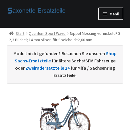
Zur
Zum
Menü
Navigation
Inhalt
springen
springen
Start
Start
Quantum Sport Wave
Nippel Messing vernickelt FG
2,3 Büchel; 14 mm silber, für Speiche d=2,00 mm
AGB
Modell nicht gefunden? Besuchen Sie unseren
Shop
Beispiel-Seite
Sachs-Ersatzteile
für ältere Sachs/SFM Fahrzeuge
oder
Zweiradersatzteile 24
für Mifa / Sachsenring
Datenschutzerklärung von
Ersatzteile.
Echtheit von Bewertungen
Home
Ihr Konto