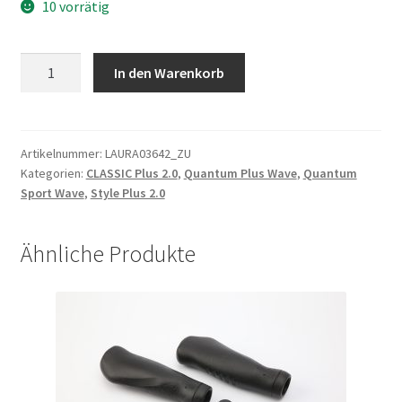
10 vorrätig
Nippel
In den Warenkorb
Messing
vernickelt
FG
2,3
Artikelnummer:
LAURA03642_ZU
Kategorien:
CLASSIC Plus 2.0
,
Quantum Plus Wave
,
Quantum
Büchel;
Sport Wave
,
Style Plus 2.0
14
mm
silber,
Ähnliche Produkte
für
Speiche
d=2,00
mm
Menge