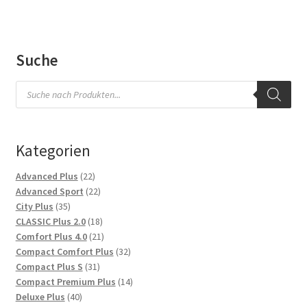
Suche
Products
search
Kategorien
22
Advanced Plus
22
Produkte
22
Advanced Sport
22
35
Produkte
City Plus
35
Produkte
18
CLASSIC Plus 2.0
18
Produkte
21
Comfort Plus 4.0
21
Produkte
32
Compact Comfort Plus
32
31
Produkte
Compact Plus S
31
Produkte
14
Compact Premium Plus
14
40
Produkte
Deluxe Plus
40