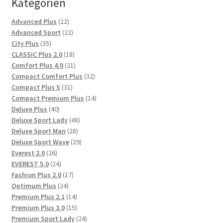
Kategorien
22
Advanced Plus
22
Produkte
22
Advanced Sport
22
35
Produkte
City Plus
35
Produkte
18
CLASSIC Plus 2.0
18
Produkte
21
Comfort Plus 4.0
21
Produkte
32
Compact Comfort Plus
32
31
Produkte
Compact Plus S
31
Produkte
14
Compact Premium Plus
14
40
Produkte
Deluxe Plus
40
Produkte
48
Deluxe Sport Lady
48
28
Produkte
Deluxe Sport Man
28
Produkte
29
Deluxe Sport Wave
29
26
Produkte
Everest 2.0
26
Produkte
24
EVEREST 5.0
24
Produkte
17
Fashion Plus 2.0
17
24
Produkte
Optimum Plus
24
Produkte
14
Premium Plus 2.1
14
Produkte
15
Premium Plus 3.0
15
Produkte
24
Premium Sport Lady
24