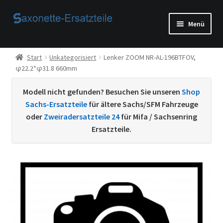
Zur
Zum
Menü
Navigation
Inhalt
springen
springen
Start
Start
Unkategorisiert
Lenker ZOOM NR-AL-196BTFOV,
φ22.2*φ31.8 660mm
AGB
Modell nicht gefunden? Besuchen Sie unseren
Shop
Beispiel-Seite
Sachs-Ersatzteile
für ältere Sachs/SFM Fahrzeuge
oder
Zweiradersatzteile 24
für Mifa / Sachsenring
Datenschutzerklärung von
Ersatzteile.
Echtheit von Bewertungen
Home
Ihr Konto