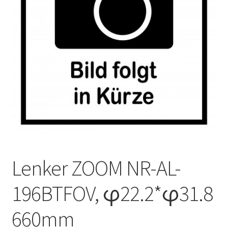
Impressum
Kasse
Kontakt
Versandarten
Vertrag widerrufen
Warenkorb
Lenker ZOOM NR-AL-
Widerrufsbelehrung
196BTFOV, φ22.2*φ31.8
Zahlungsarten
660mm