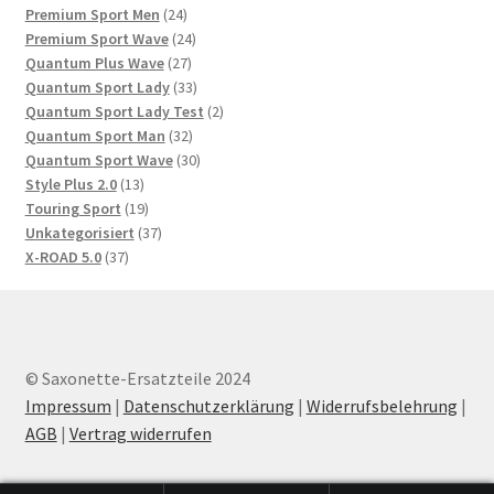
24
Produkte
Premium Sport Men
24
Produkte
24
Premium Sport Wave
24
27
Produkte
Quantum Plus Wave
27
Produkte
33
Quantum Sport Lady
33
Produkte
2
Quantum Sport Lady Test
2
32
Produkte
Quantum Sport Man
32
Produkte
30
Quantum Sport Wave
30
13
Produkte
Style Plus 2.0
13
Produkte
19
Touring Sport
19
Produkte
37
Unkategorisiert
37
37
Produkte
X-ROAD 5.0
37
Produkte
© Saxonette-Ersatzteile 2024
Impressum
|
Datenschutzerklärung
|
Widerrufsbelehrung
|
AGB
|
Vertrag widerrufen