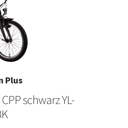
 Plus
l CPP schwarz YL-
BK