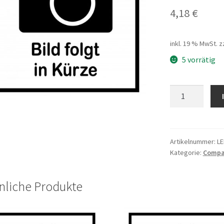
4,18
€
inkl. 19 % MwSt.
z
5 vorrätig
Klingel
CPP
schwarz
YL-
046A-
Artikelnummer:
L
Kategorie:
Compa
BK
Menge
nliche Produkte