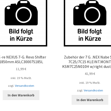
-re NEXUS 7-G. Revo Shifter
Zubehör der 7 G. .NEX Nabe 
1850mm ASLC30007S185L
7C25/7C15 KLEINT.MON
KSM7C25N010H w/right dust
11,99
€
41,99
€
inkl. 19 % MwSt.
inkl. 19 % MwSt.
zzgl.
Versandkosten
zzgl.
Versandkosten
In den Warenkorb
In den Warenkorb