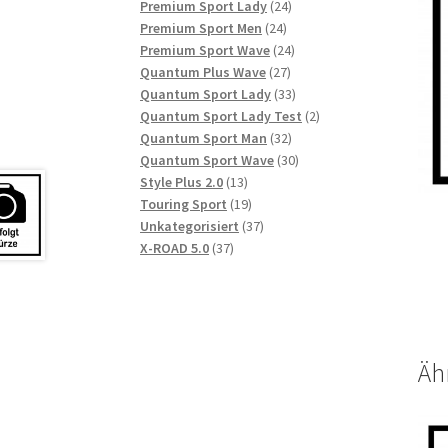
Produkte
24
Premium Sport Lady
24
24
Produkte
Premium Sport Men
24
Produkte
24
Premium Sport Wave
24
27
Produkte
Quantum Plus Wave
27
Produkte
33
Quantum Sport Lady
33
Produkte
2
Quantum Sport Lady Test
2
32
Produkte
Quantum Sport Man
32
Produkte
30
Quantum Sport Wave
30
13
Produkte
Style Plus 2.0
13
Produkte
19
Touring Sport
19
Produkte
37
Unkategorisiert
37
37
Produkte
X-ROAD 5.0
37
Produkte
Äh