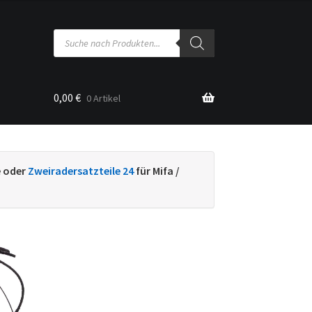
Products
search
0,00
€
0 Artikel
sse
e oder
Zweiradersatzteile 24
für Mifa /