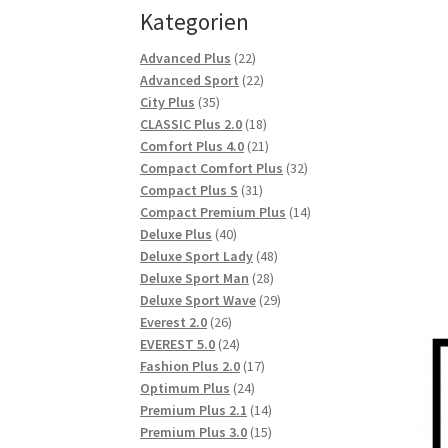
Kategorien
22
Advanced Plus
22
Produkte
22
Advanced Sport
22
35
Produkte
City Plus
35
Produkte
18
CLASSIC Plus 2.0
18
Produkte
21
Comfort Plus 4.0
21
Produkte
32
Compact Comfort Plus
32
31
Produkte
Compact Plus S
31
Produkte
14
Compact Premium Plus
14
40
Produkte
Deluxe Plus
40
Produkte
48
Deluxe Sport Lady
48
28
Produkte
Deluxe Sport Man
28
Produkte
29
Deluxe Sport Wave
29
26
Produkte
Everest 2.0
26
Produkte
24
EVEREST 5.0
24
Produkte
17
Fashion Plus 2.0
17
24
Produkte
Optimum Plus
24
Produkte
14
Premium Plus 2.1
14
Produkte
15
Premium Plus 3.0
15