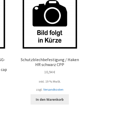
SG-
Schutzblechbefestigung / Haken
T
HR schwarz CPP
 cap
10,94
€
inkl. 19 % MwSt.
zzgl.
Versandkosten
In den Warenkorb