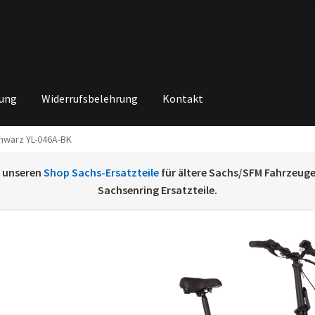
rung
Widerrufsbelehrung
Kontakt
chwarz YL-046A-BK
ng von
Echtheit von Bewertungen
Home
Ihr Konto
Impressum
Ka
e unseren
Shop Sachs-Ersatzteile
für ältere Sachs/SFM Fahrzeug
renkorb
Widerrufsbelehrung
Zahlungsarten
Sachsenring Ersatzteile.