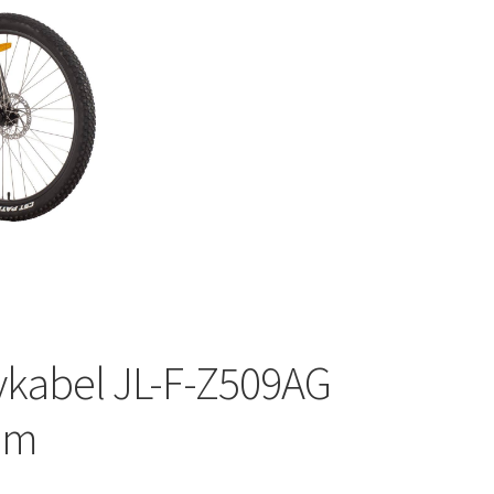
0
ykabel JL-F-Z509AG
mm