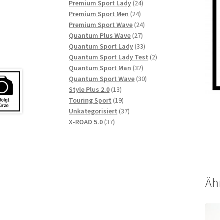
Produkte
24
Premium Sport Lady
24
24
Produkte
Premium Sport Men
24
Produkte
24
Premium Sport Wave
24
27
Produkte
Quantum Plus Wave
27
Produkte
33
Quantum Sport Lady
33
Produkte
2
Quantum Sport Lady Test
2
32
Produkte
Quantum Sport Man
32
Produkte
30
Quantum Sport Wave
30
13
Produkte
Style Plus 2.0
13
Produkte
19
Touring Sport
19
Produkte
37
Unkategorisiert
37
37
Produkte
X-ROAD 5.0
37
Produkte
Äh