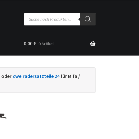
Products
search
0,00
€
0 Artikel
sse
e oder
Zweiradersatzteile 24
für Mifa /