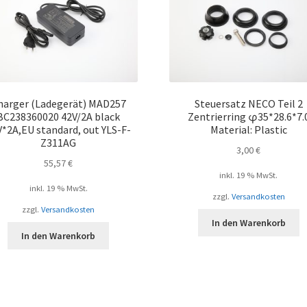
harger (Ladegerät) MAD257
Steuersatz NECO Teil 2
BC238360020 42V/2A black
Zentrierring φ35*28.6*7.
V*2A,EU standard, out YLS-F-
Material: Plastic
Z311AG
3,00
€
55,57
€
inkl. 19 % MwSt.
inkl. 19 % MwSt.
zzgl.
Versandkosten
zzgl.
Versandkosten
In den Warenkorb
In den Warenkorb