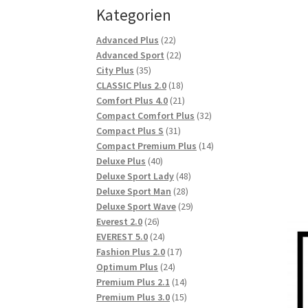
Kategorien
22
Advanced Plus
22
Produkte
22
Advanced Sport
22
35
Produkte
City Plus
35
Produkte
18
CLASSIC Plus 2.0
18
Produkte
21
Comfort Plus 4.0
21
Produkte
32
Compact Comfort Plus
32
31
Produkte
Compact Plus S
31
Produkte
14
Compact Premium Plus
14
40
Produkte
Deluxe Plus
40
Produkte
48
Deluxe Sport Lady
48
28
Produkte
Deluxe Sport Man
28
Produkte
29
Deluxe Sport Wave
29
26
Produkte
Everest 2.0
26
Produkte
24
EVEREST 5.0
24
Produkte
17
Fashion Plus 2.0
17
24
Produkte
Optimum Plus
24
Produkte
14
Premium Plus 2.1
14
Produkte
15
Premium Plus 3.0
15