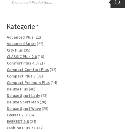
search
Kategorien
22
Advanced Plus
22
Produkte
22
Advanced Sport
22
35
Produkte
City Plus
35
Produkte
18
CLASSIC Plus 2.0
18
Produkte
21
Comfort Plus 4.0
21
Produkte
32
Compact Comfort Plus
32
31
Produkte
Compact Plus S
31
Produkte
14
Compact Premium Plus
14
40
Produkte
Deluxe Plus
40
Produkte
48
Deluxe Sport Lady
48
28
Produkte
Deluxe Sport Man
28
Produkte
29
Deluxe Sport Wave
29
26
Produkte
Everest 2.0
26
Produkte
24
EVEREST 5.0
24
Produkte
17
Fashion Plus 2.0
17