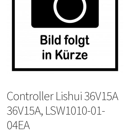
Impressum
Kasse
Kontakt
Versandarten
Vertrag widerrufen
Warenkorb
Controller Lishui 36V15A
Widerrufsbelehrung
36V15A, LSW1010-01-
Zahlungsarten
04EA