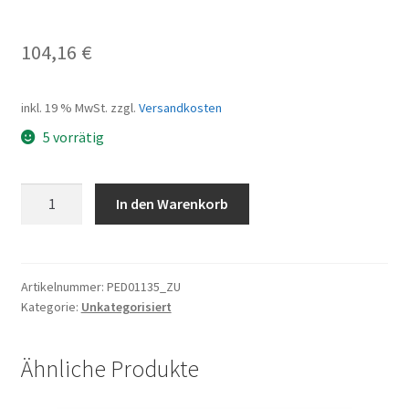
104,16
€
inkl. 19 % MwSt.
zzgl.
Versandkosten
5 vorrätig
Controller
In den Warenkorb
Lishui
36V15A
36V15A,
LSW1010-
Artikelnummer:
PED01135_ZU
Kategorie:
Unkategorisiert
01-
04EA
Menge
Ähnliche Produkte