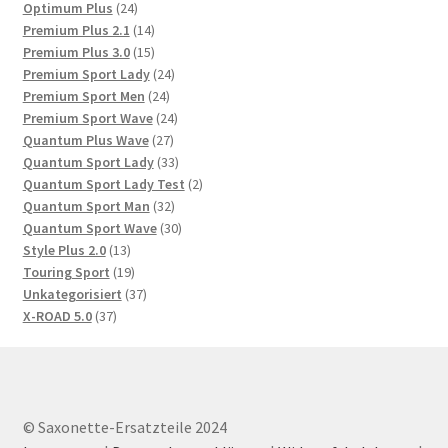
24
Produkte
Optimum Plus
24
Produkte
14
Premium Plus 2.1
14
Produkte
15
Premium Plus 3.0
15
Produkte
24
Premium Sport Lady
24
24
Produkte
Premium Sport Men
24
Produkte
24
Premium Sport Wave
24
27
Produkte
Quantum Plus Wave
27
Produkte
33
Quantum Sport Lady
33
Produkte
2
Quantum Sport Lady Test
2
32
Produkte
Quantum Sport Man
32
Produkte
30
Quantum Sport Wave
30
13
Produkte
Style Plus 2.0
13
Produkte
19
Touring Sport
19
Produkte
37
Unkategorisiert
37
37
Produkte
X-ROAD 5.0
37
Produkte
© Saxonette-Ersatzteile 2024