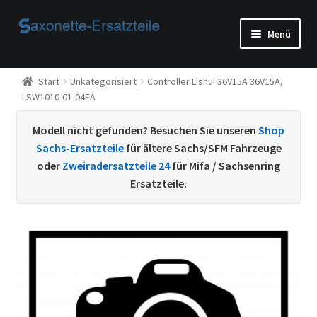
Zur
Zum
Menü
Navigation
Inhalt
springen
springen
Start
Start
Unkategorisiert
Controller Lishui 36V15A 36V15A,
LSW1010-01-04EA
AGB
Modell nicht gefunden? Besuchen Sie unseren
Shop
Beispiel-Seite
Sachs-Ersatzteile
für ältere Sachs/SFM Fahrzeuge
oder
Zweiradersatzteile 24
für Mifa / Sachsenring
Datenschutzerklärung von
Ersatzteile.
Echtheit von Bewertungen
Home
Ihr Konto