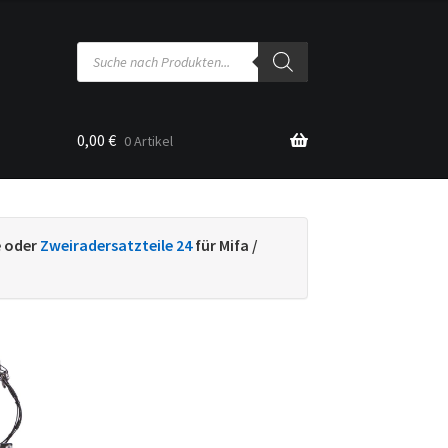
Products
search
0,00
€
0 Artikel
sse
e oder
Zweiradersatzteile 24
für Mifa /