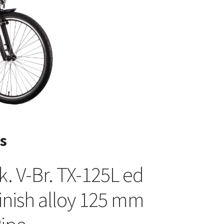
s
. V-Br. TX-125L ed
finish alloy 125 mm