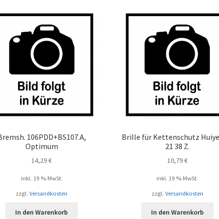
125
mm
110G
Pipe
Menge
Bremsh. 106PDD+BS107.A,
Brille für Kettenschutz Huiy
Optimum
21 38 Z.
14,29
€
10,79
€
inkl. 19 % MwSt.
inkl. 19 % MwSt.
zzgl.
Versandkosten
zzgl.
Versandkosten
In den Warenkorb
In den Warenkorb