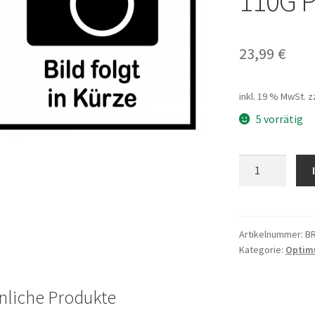
110G P
23,99
€
inkl. 19 % MwSt.
z
5 vorrätig
Bremsk.
V-
Br.
TX-
125L
Artikelnummer:
B
Kategorie:
Optim
ed
black
finish
nliche Produkte
alloy