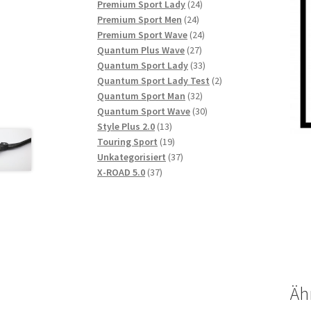
Produkte
24
Premium Sport Lady
24
24
Produkte
Premium Sport Men
24
Produkte
24
Premium Sport Wave
24
27
Produkte
Quantum Plus Wave
27
Produkte
33
Quantum Sport Lady
33
Produkte
2
Quantum Sport Lady Test
2
32
Produkte
Quantum Sport Man
32
Produkte
30
Quantum Sport Wave
30
13
Produkte
Style Plus 2.0
13
Produkte
19
Touring Sport
19
Produkte
37
Unkategorisiert
37
37
Produkte
X-ROAD 5.0
37
Produkte
Äh