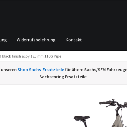
rung
Widerrufsbelehrung
Kontakt
d black finish alloy 125 mm 110G Pipe
ng von
Echtheit von Bewertungen
Home
Ihr Konto
Impressum
Ka
e unseren
Shop Sachs-Ersatzteile
für ältere Sachs/SFM Fahrzeug
renkorb
Widerrufsbelehrung
Zahlungsarten
Sachsenring Ersatzteile.