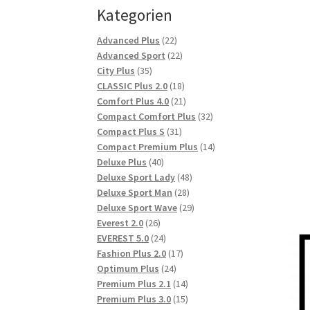
Kategorien
22
Advanced Plus
22
Produkte
22
Advanced Sport
22
35
Produkte
City Plus
35
Produkte
18
CLASSIC Plus 2.0
18
Produkte
21
Comfort Plus 4.0
21
Produkte
32
Compact Comfort Plus
32
31
Produkte
Compact Plus S
31
Produkte
14
Compact Premium Plus
14
40
Produkte
Deluxe Plus
40
Produkte
48
Deluxe Sport Lady
48
28
Produkte
Deluxe Sport Man
28
Produkte
29
Deluxe Sport Wave
29
26
Produkte
Everest 2.0
26
Produkte
24
EVEREST 5.0
24
Produkte
17
Fashion Plus 2.0
17
24
Produkte
Optimum Plus
24
Produkte
14
Premium Plus 2.1
14
Produkte
15
Premium Plus 3.0
15